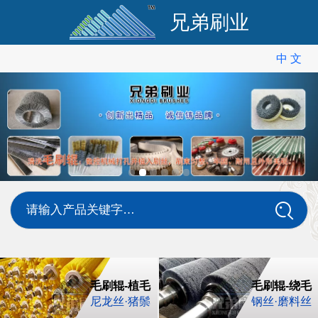
兄弟刷业
中 文
中 文
English
请输入产品关键字…
毛刷辊-植毛
毛刷辊-绕毛
尼龙丝·猪鬃
钢丝·磨料丝