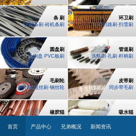
条 刷
环卫刷
密封条刷·砖机条刷
扫路刷·扫雪刷
圆盘刷
管道刷
毛刷盘·PVC板刷
洗瓶刷·孔刷·杆柄刷
毛刷轮
皮带刷
抛光刷·扭丝刷·钢丝轮
同步带毛刷
橡胶辊
吸水辊
聚氨酯胶辊·丁腈胶辊
PVA海棉吸水辊
首页
产品中心
兄弟概况
新闻资讯