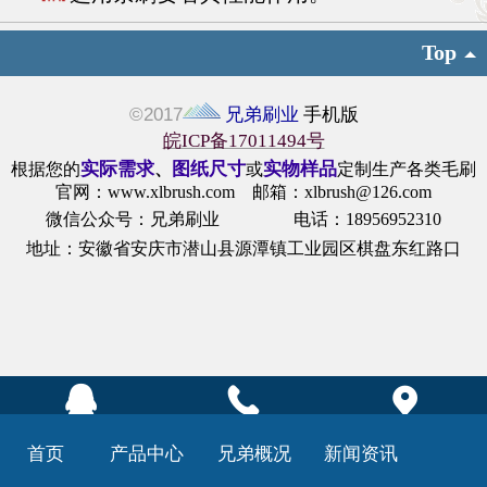
Top
©
2017
兄弟刷业
手机版‍
皖ICP备17011494号
实际需求
图纸尺寸
实物样品
根据您的
、
或
定制生产
各类毛刷
官网：www.xlbrush.com 邮箱：xlbrush@126.com
微信公众号：兄弟刷业 电话：18956952310
地址：安徽省安庆市潜山县源潭镇工业园区棋盘东红路口
QQ客服
联系电话
在线地图
首页
产品中心
兄弟概况
新闻资讯