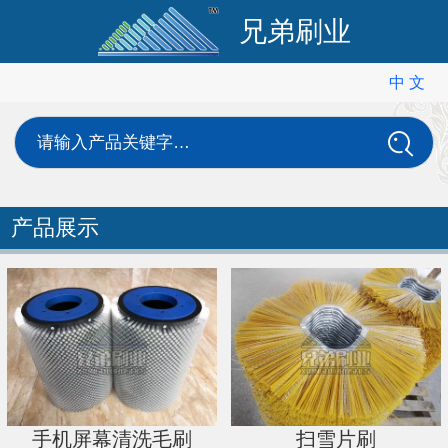
兄弟刷业
中 文
中 文
English
请输入产品关键字…
产品展示
手机屏幕清洗毛刷
扫雪片刷