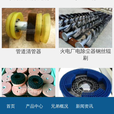
火电厂电除尘器钢丝辊
管道清管器
刷
首页
产品中心
兄弟概况
新闻资讯
洗地机圆盘刷
圆盘刷